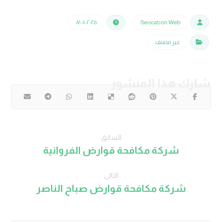
٢٠٢٥-٠١-٠٧
Seocation Web
غير مصنف
السابق
شركة مكافحة قوارض الفروانية
التالى
شركة مكافحة قوارض صباح الناصر