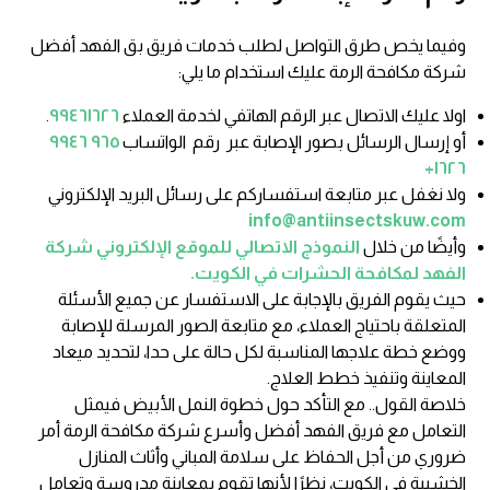
وفيما يخص طرق التواصل لطلب خدمات فريق بق الفهد أفضل
شركة مكافحة الرمة عليك استخدام ما يلي:
اولا عليك الاتصال عبر الرقم الهاتفي لخدمة العملاء
٩٩٤٦١٦٢٦
.
أو إرسال الرسائل بصور الإصابة عبر رقم الواتساب
٩٦٥ ٩٩٤٦
١٦٢٦+
ولا نغفل عبر متابعة استفساركم على رسائل البريد الإلكتروني
info@antiinsectskuw.com
وأيضًا من خلال
النموذج الاتصالي للموقع الإلكتروني شركة
الفهد لمكافحة الحشرات في الكويت.
حيث يقوم الفريق بالإجابة على الاستفسار عن جميع الأسئلة
المتعلقة باحتياج العملاء، مع متابعة الصور المرسلة للإصابة
ووضع خطة علاجها المناسبة لكل حالة على حدا، لتحديد ميعاد
المعاينة وتنفيذ خطط العلاج.
خلاصة القول.. مع التأكد حول خطوة النمل الأبيض فيمثل
التعامل مع فريق الفهد أفضل وأسرع شركة مكافحة الرمة أمر
ضروري من أجل الحفاظ على سلامة المباني وأثاث المنازل
الخشبية في الكويت، نظرًا لأنها تقوم بمعاينة مدروسة وتعامل