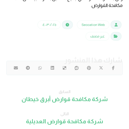
مكافحة القوارض.
٢٠٢٥-٠٣-٠٤
Seocation Web
غير مصنف
السابق
شركة مكافحة قوارض أبرق خيطان
التالى
شركة مكافحة قوارض العديلية