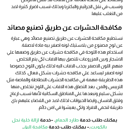
وتسبب في نقل الجراثيم والبكتريا وبذلك تسبب اضرار كثيرة لابد
من التغلب عليها.
مكافحة الحشرات عن طريق تصنيع مصائد
نستطيع مكافحة الحشرات عن طريق تصنيع مصائد وهي عبارة
عن لوح مصنوع من بلاستيك لونه اصفر بيه مادة لاصقة.
استخدام هذه اللوحة في مكافحة حشرات عن طريق وضعها علي
الاشجار وبين المزروعات تلتصق بيها الافات لكي يتم التخلص
منهم. اللون الاصفر يجذب الافات اليه لذلك يكون اللوح خصوصا
لونه اصفر ليساعد علي مكافحه حشرات بشكل فعال. كذلك
هذه الطريقة مهمة في مكافحه الحشرات النطاطة والماصة مثل
التريبس والمن. بعد التصاق هذه الافات علي اللوح نتخلص منها
بشكل سليم ونبعدها علي المناطق السكانية لأنها تسبب ازعاج
وقلق الانسان وايضا الحيوانات لذلك لابد من القضاء عليهم باي
طريقة لنحمي الافراد ولكي يعيشوا في امن دائم.
يمكنك طلب خدمة
طارد الحمام
. –خدمة
ازالة خلية نحل
بالكويت
.– يمكنك طلب خدمة
مكافحة البق
.