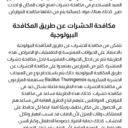
المبيد المستخدم في مكافحة حشرات لمنع تلوث المكان او احدث
ضرر. كذلك هناك مواد كيميائية يتم من خلالها مكافحة القوارض.
مكافحة الحشرات عن طريق المكافحة
البيولوجية
تتمكن من مكافحة الحشرات عن طريق المكافحة البيولوجية
بالاعتماد علي الحيوانات المفترسة او الطفيليات او الامراض. هذه
الطريقة تتم عن ادخال الحيوانات المفترسة لاجل مكافحة حشرات
المنتشرة. كثير من المزارعين يعتمدوا علي مكافحة الحشرات عن
طريق المكافحة البيولوجية. ذلك يتم باستخدام نوع من المبيدات
الحشرية الميكروبية Bacillus Thuringiensis يستعمله المزارعون
في مكافحه الحشرات. هذه الطريقة فاعلة بشكل جيد في
مكافحه حشرات. كذلك هذه الطريقة تساعد في مكافحة
القوارض. المواطنين عليهم اتباع الطرق الهامة التي تساعدهم
في الحصول علي مكان نظيف وبيئة امنة. ايضا لكي نحافظ علي
الممتلكات واثاث المنزل لأن الافات قد تسبب انهيار وتاكل
الاخشاب. كذلك حماية الافراد خصوصا الاطفال وكبار السن
والحفاظ علي الصحة العامة. لأن الافات قد تنقل الامراض