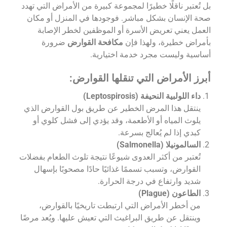
بل تُعتبر ناقلًا خطيرًا لمجموعة كبيرة من الأمراض التي تهدد
صحة الإنسان بشكل مباشر. فوجودها في المنزل أو مكان
العمل يعني تعريض الأسرة أو الموظفين لخطر الإصابة
بأمراض خطيرة، ولهذا فإن
مكافحة القوارض
ضرورة
أساسية وليست مجرد خدمة اختيارية.
أبرز الأمراض التي تنقلها القوارض:
داء اللولبية النحيفة (Leptospirosis)
ينتقل هذا المرض الخطير عن طريق بول القوارض الذي
يلوث المياه أو الأطعمة، وقد يؤدي إلى فشل كلوي أو
كبدي إذا لم يُعالج بسرعة.
السالمونيلا (Salmonella)
تُعتبر من أكثر العدوى شيوعًا نتيجة تلوث الطعام بفضلات
القوارض، وتسبب تسممًا غذائيًا حادًا مصحوبًا بإسهال
شديد وارتفاع في درجة الحرارة.
الطاعون (Plague)
من أخطر الأمراض التي ارتبطت تاريخيًا بالقوارض،
وينتقل عن طريق البراغيث التي تعيش عليها. ويُعد مرضًا