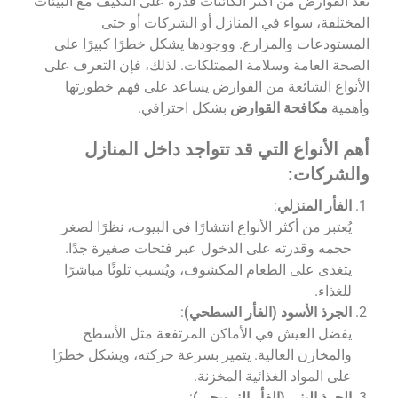
تُعَد القوارض من أكثر الكائنات قدرة على التكيف مع البيئات
المختلفة، سواء في المنازل أو الشركات أو حتى
المستودعات والمزارع. ووجودها يشكل خطرًا كبيرًا على
الصحة العامة وسلامة الممتلكات. لذلك، فإن التعرف على
الأنواع الشائعة من القوارض يساعد على فهم خطورتها
وأهمية
مكافحة القوارض
بشكل احترافي.
أهم الأنواع التي قد تتواجد داخل المنازل
والشركات:
الفأر المنزلي
:
يُعتبر من أكثر الأنواع انتشارًا في البيوت، نظرًا لصغر
حجمه وقدرته على الدخول عبر فتحات صغيرة جدًا.
يتغذى على الطعام المكشوف، ويُسبب تلوثًا مباشرًا
للغذاء.
الجرذ الأسود (الفأر السطحي)
:
يفضل العيش في الأماكن المرتفعة مثل الأسطح
والمخازن العالية. يتميز بسرعة حركته، ويشكل خطرًا
على المواد الغذائية المخزنة.
الجرذ البني (الفأر النرويجي)
: