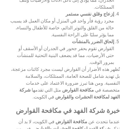
الجدران، مما يؤدي إلى تآكل الأثاث والأرضيات وتلف
الممتلكات.
إزعاج وقلق نفسي مستمر
مجرد رؤية فأر واحد في المنزل أو مكان العمل قد يسبب
حالة من القلق والتوتر الدائم، خاصة للأطفال والنساء،
مما يؤثر سلبًا على الراحة النفسية.
إلحاق الضرر بالمنشآت
القوارض تقوم بحفر جحور في الجدران أو الأسقف أو
حتى الأرضيات، مما قد يضعف البنية التحتية للمنشآت
بمرور الوقت.
تُظهر هذه الأضرار أن القوارض ليست مجرد كائنات مزعجة،
بل تهديد شامل للصحة العامة، الممتلكات، والسلامة
النفسية. ومن هنا تبرز ضرورة الاعتماد على خدمات
متخصصة في
مكافحة القوارض
مثل التي تقدمها
شركة
الفهد لمكافحة الحشرات والقوارض
في الكويت.
خبرة شركة الفهد في مكافحة القوارض
عندما نتحدث عن
مكافحة القوارض
في الكويت، لا بد أن
نذكر
شركة الفهد لمكافحة الحشرات والقوارض
، فهي من