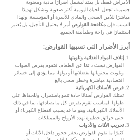
الأمراض فقط، بل يمتد ليشمل أضرارًا مادية ومعنوية
جسيمة، تجعل الحياة اليومية أكثر صعوبة وتشكل تهديدًا
مباشرًا للأمن الصحي والمادي للأسرة أو المؤسسة. ولهذا
السبب فإن
مكافحة القوارض
أمر لا يحتمل التأجيل، بل يُعتبر
استثمارًا في راحة وطمأنينة الجميع.
أبرز الأضرار التي تسببها القوارض:
إتلاف المواد الغذائية وتلويثها
القوارض تبحث دائمًا عن الطعام، فتقوم بقرض العبوات
وتلويث محتوياتها بفضلاتها أو بولها، مما يؤدي إلى خسائر
اقتصادية مباشرة وخطر صحي بالغ.
قرض الأسلاك الكهربائية
تمتلك القوارض أسنانًا حادة تنمو باستمرار، وللحفاظ على
طولها المناسب تقوم بقرض كل ما يصادفها، بما في ذلك
الأسلاك الكهربائية، وهو ما قد يسبب انقطاع الكهرباء أو
حتى حرائق خطيرة تهدد الأرواح والممتلكات.
تخريب الأثاث والأدوات
كثيرًا ما تقوم القوارض بحفر جحور داخل الأثاث أو