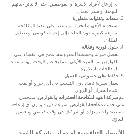
أي إزعاج لأفراد الأسرة أو الموظفين، حتى لا تتأثر حياتهم
اليومية أو سير العمل.
معدات وتقنيات متطورة
استخدام الأجهزة الحديثة يساعدنا على تنفيذ المكافحة
بسرعة كبيرة، دون الحاجة إلى إحداث فوضى أو تعطيل
المكان.
حلول فورية وفعّالة
بفضل خبرتنا وخططنا المدروسة، ننجح في القضاء على
القوارض من المرة الأولى، مما يختصر الوقت ويوفر عناء
المعالجات المتكررة.
حفاظ على خصوصية العميل
نعمل بسرية تامة، دون التسبب في أي إحراج أو لفت
انتباه الجيران أو الزوار.
مع
شركة الفهد لمكافحة الحشرات والقوارض
، ستحصل
على خدمة
مكافحة القوارض
بسرعة كبيرة ودون أي إزعاج،
لتستعيد راحة منزلك أو شركتك في وقت قياسي وبأفضل
النتائج.
الأسعار التنافسية لخدمات شركة الفهد